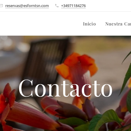
reservas@esforntsn.com
+34971184276
Inicio
Nuestra Ca
Contacto