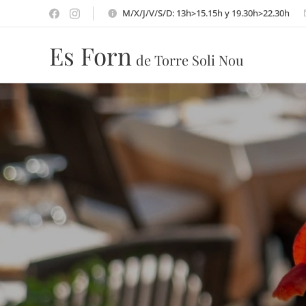
M/X/J/V/S/D: 13h>15.15h y 19.30h>22.30h
Es Forn
de Torre Soli Nou