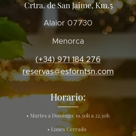
Crtra. de San Jaime, Km.5
Alaior 07730
Menorca
(+34) 971 184 276
reservas@esforntsn.com
Horario:
• Martes a Domingo: 19.30h a 22.30h
• Lunes Cerrado