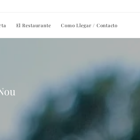
rta
El Restaurante
Como Llegar / Contacto
 Nou